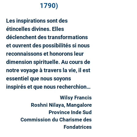
1790)
Les inspirations sont des 
étincelles divines. Elles 
déclenchent des transformations 
et ouvrent des possibilités si nous 
reconnaissons et honorons leur 
dimension spirituelle. Au cours de 
notre voyage à travers la vie, il est 
essentiel que nous soyons 
inspirés et que nous recherchions 
des sources d'inspiration pour 
Wilsy Francis
enrichir notre existence. Je crois 
Roshni Nilaya, Mangalore
que nous avons tous connu de 
Province Inde Sud
telles étincelles dans notre vie, 
Commission du Charisme des
Fondatrices
des moments où nous avons été 
poussés à changer, à grandir et à 